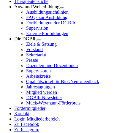
Therapeutensuche
Aus- und Weiterbildung
Ausbildungsrichtlinien
FAQs zur Ausbildung
Fortbildungen der DGBfb
Supervision
Externe Fortbildungen
Die DGBfb
Ziele & Satzung
Vorstand
Sekretariat
Presse
Dozenten und Dozentinnen
Supervisoren
Arbeitskreise
Qualitätszirkel für Bio-/Neurofeedback
Jahrestagungen
Mitglied werden
DGBfb-Newsletter
Mück-Weymann-Förderpreis
Fördermitglieder
Kontakt
Login Mitgliederbereich
Zu Facebook
Zu Instagram