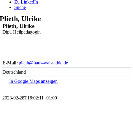
Zu LinkedIn
Suche
Plieth, Ulrike
Plieth, Ulrike
Dipl. Heilpädagogin
E-Mail:
plieth@haus-walstedde.de
Deutschland
In Google Maps anzeigen
2023-02-28T16:02:11+01:00