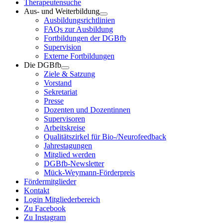
Therapeutensuche
Aus- und Weiterbildung
Ausbildungsrichtlinien
FAQs zur Ausbildung
Fortbildungen der DGBfb
Supervision
Externe Fortbildungen
Die DGBfb
Ziele & Satzung
Vorstand
Sekretariat
Presse
Dozenten und Dozentinnen
Supervisoren
Arbeitskreise
Qualitätszirkel für Bio-/Neurofeedback
Jahrestagungen
Mitglied werden
DGBfb-Newsletter
Mück-Weymann-Förderpreis
Fördermitglieder
Kontakt
Login Mitgliederbereich
Zu Facebook
Zu Instagram