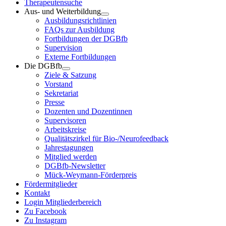
Therapeutensuche
Aus- und Weiterbildung
Ausbildungsrichtlinien
FAQs zur Ausbildung
Fortbildungen der DGBfb
Supervision
Externe Fortbildungen
Die DGBfb
Ziele & Satzung
Vorstand
Sekretariat
Presse
Dozenten und Dozentinnen
Supervisoren
Arbeitskreise
Qualitätszirkel für Bio-/Neurofeedback
Jahrestagungen
Mitglied werden
DGBfb-Newsletter
Mück-Weymann-Förderpreis
Fördermitglieder
Kontakt
Login Mitgliederbereich
Zu Facebook
Zu Instagram