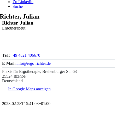
Zu LinkedIn
Suche
Richter, Julian
Richter, Julian
Ergotherapeut
Tel.:
+49 4821 406670
E-Mail:
info@ergo-richter.de
Praxis für Ergotherapie, Breitenburger Str. 63
25524 Itzehoe
Deutschland
In Google Maps anzeigen
2023-02-28T15:41:03+01:00