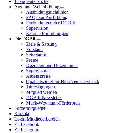
Therapeutensuche
Aus- und Weiterbildung
Ausbildungsrichtlinien
FAQs zur Ausbildung
Fortbildungen der DGBfb
Supervision
Externe Fortbildungen
Die DGBfb
Ziele & Satzung
Vorstand
Sekretariat
Presse
Dozenten und Dozentinnen
Supervisoren
Arbeitskreise
Qualitätszirkel für Bio-/Neurofeedback
Jahrestagungen
Mitglied werden
DGBfb-Newsletter
Mück-Weymann-Förderpreis
Fördermitglieder
Kontakt
Login Mitgliederbereich
Zu Facebook
Zu Instagram