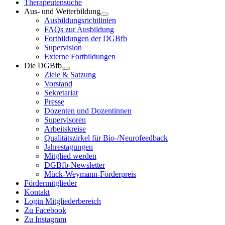
Therapeutensuche
Aus- und Weiterbildung
Ausbildungsrichtlinien
FAQs zur Ausbildung
Fortbildungen der DGBfb
Supervision
Externe Fortbildungen
Die DGBfb
Ziele & Satzung
Vorstand
Sekretariat
Presse
Dozenten und Dozentinnen
Supervisoren
Arbeitskreise
Qualitätszirkel für Bio-/Neurofeedback
Jahrestagungen
Mitglied werden
DGBfb-Newsletter
Mück-Weymann-Förderpreis
Fördermitglieder
Kontakt
Login Mitgliederbereich
Zu Facebook
Zu Instagram