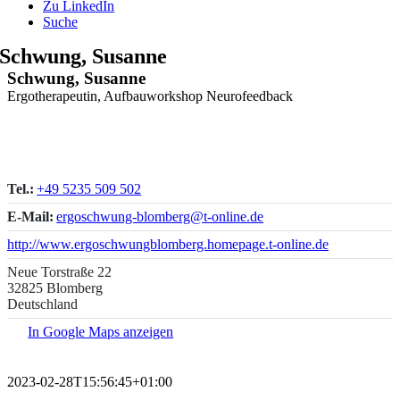
Zu LinkedIn
Suche
Schwung, Susanne
Schwung, Susanne
Ergotherapeutin, Aufbauworkshop Neurofeedback
Tel.:
+49 5235 509 502
E-Mail:
ergoschwung-blomberg@t-online.de
http://www.ergoschwungblomberg.homepage.t-online.de
Neue Torstraße 22
32825 Blomberg
Deutschland
In Google Maps anzeigen
2023-02-28T15:56:45+01:00