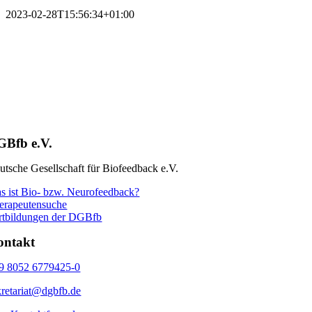
2023-02-28T15:56:34+01:00
GBfb e.V.
utsche Gesellschaft für Biofeedback e.V.
s ist Bio- bzw. Neurofeedback?
erapeutensuche
rtbildungen der DGBfb
ontakt
9 8052 6779425-0
kretariat@dgbfb.de