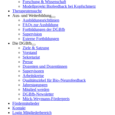
Forschung & Wissenschaft
Modellprojekt Biofeedback bei Kopfschmerz
Therapeutensuche
Aus- und Weiterbildung
Ausbildungsrichtlinien
FAQs zur Ausbildung
Fortbildungen der DGBfb
Supervision
Externe Fortbildungen
Die DGBfb
Ziele & Satzung
Vorstand
Sekretariat
Presse
Dozenten und Dozentinnen
Supervisoren
Arbeitskreise
Qualitätszirkel für Bio-/Neurofeedback
Jahrestagungen
Mitglied werden
DGBfb-Newsletter
Mück-Weymann-Förderpreis
Fördermitglieder
Kontakt
Login Mitgliederbereich