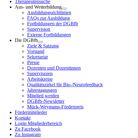
Therapeutensuche
Aus- und Weiterbildung
Ausbildungsrichtlinien
FAQs zur Ausbildung
Fortbildungen der DGBfb
Supervision
Externe Fortbildungen
Die DGBfb
Ziele & Satzung
Vorstand
Sekretariat
Presse
Dozenten und Dozentinnen
Supervisoren
Arbeitskreise
Qualitätszirkel für Bio-/Neurofeedback
Jahrestagungen
Mitglied werden
DGBfb-Newsletter
Mück-Weymann-Förderpreis
Fördermitglieder
Kontakt
Login Mitgliederbereich
Zu Facebook
Zu Instagram