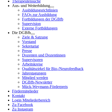
Therapeutensuche
Aus- und Weiterbildung
Ausbildungsrichtlinien
FAQs zur Ausbildung
Fortbildungen der DGBfb
Supervision
Externe Fortbildungen
Die DGBfb
Ziele & Satzung
Vorstand
Sekretariat
Presse
Dozenten und Dozentinnen
Supervisoren
Arbeitskreise
Qualitätszirkel für Bio-/Neurofeedback
Jahrestagungen
Mitglied werden
DGBfb-Newsletter
Mück-Weymann-Förderpreis
Fördermitglieder
Kontakt
Login Mitgliederbereich
Zu Facebook
Zu Instagram