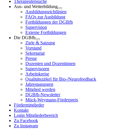
Therapeutensuche
Aus- und Weiterbildung
Ausbildungsrichtlinien
FAQs zur Ausbildung
Fortbildungen der DGBfb
Supervision
Externe Fortbildungen
Die DGBfb
Ziele & Satzung
Vorstand
Sekretariat
Presse
Dozenten und Dozentinnen
Supervisoren
Arbeitskreise
Qualitätszirkel für Bio-/Neurofeedback
Jahrestagungen
Mitglied werden
DGBfb-Newsletter
Mück-Weymann-Förderpreis
Fördermitglieder
Kontakt
Login Mitgliederbereich
Zu Facebook
Zu Instagram