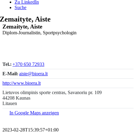
Zu LinkedIn
Suche
Zemaityte, Aiste
Zemaityte, Aiste
Diplom-Journalistin, Sportpsychologin
Tel.:
+370 650 72933
E-Mail:
aiste@bioera.lt
http://www.bioera.lt
Lietuvos olimpinis sporte centras, Savanoriu pr. 109
44208 Kaunas
Litauen
In Google Maps anzeigen
2023-02-28T15:39:57+01:00