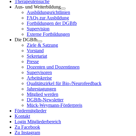
Therapeutensuche
Aus- und Weiterbildung
Ausbildungsrichtlinien
FAQs zur Ausbildung
Fortbildungen der DGBfb
Supervision
Externe Fortbildungen
Die DGBfb
Ziele & Satzung
Vorstand
Sekretariat
Presse
Dozenten und Dozentinnen
Supervisoren
Arbeitskreise
Qualitätszirkel für Bio-/Neurofeedback
Jahrestagungen
Mitglied werden
DGBfb-Newsletter
Mück-Weymann-Förderpreis
Fördermitglieder
Kontakt
Login Mitgliederbereich
Zu Facebook
Zu Instagram