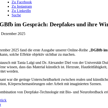
Zu Facebook
Zu Instagram
Zu LinkedIn
Suche
GBfb im Gespräch: Deepfakes und ihre Wi
. Dezember 2025
ember 2025 fand die erste Ausgabe unserer Online-Reihe „
DGBfb im
 kann, solche Effekte objektiv sichtbar zu machen.
tausch mit Tania Lalgi und Dr. Alexander Diel von der Universität Du
fene wissen, dass das Material künstlich ist. Herzrate, Hautleitfähigke
eitet werden.
ssant war die geringe Unterscheidbarkeit zwischen realen und künstlic
tion, Körperschemastörungen oder Arbeit mit imaginierten Szenen.
mbination von Deepfake-Technologie mit Bio- und Neurofeedback eröff
rück
r