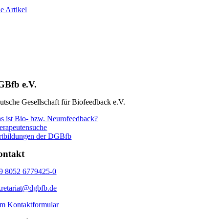
e Artikel
GBfb e.V.
utsche Gesellschaft für Biofeedback e.V.
s ist Bio- bzw. Neurofeedback?
erapeutensuche
rtbildungen der DGBfb
ontakt
9 8052 6779425-0
kretariat@dgbfb.de
m Kontaktformular