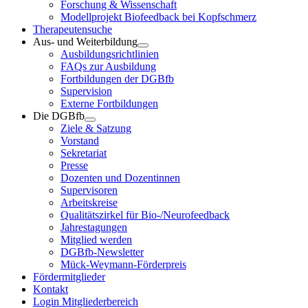
Forschung & Wissenschaft
Modellprojekt Biofeedback bei Kopfschmerz
Therapeutensuche
Aus- und Weiterbildung
Ausbildungsrichtlinien
FAQs zur Ausbildung
Fortbildungen der DGBfb
Supervision
Externe Fortbildungen
Die DGBfb
Ziele & Satzung
Vorstand
Sekretariat
Presse
Dozenten und Dozentinnen
Supervisoren
Arbeitskreise
Qualitätszirkel für Bio-/Neurofeedback
Jahrestagungen
Mitglied werden
DGBfb-Newsletter
Mück-Weymann-Förderpreis
Fördermitglieder
Kontakt
Login Mitgliederbereich