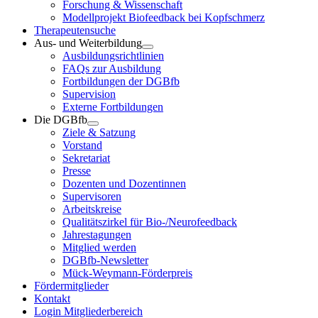
Forschung & Wissenschaft
Modellprojekt Biofeedback bei Kopfschmerz
Therapeutensuche
Aus- und Weiterbildung
Ausbildungsrichtlinien
FAQs zur Ausbildung
Fortbildungen der DGBfb
Supervision
Externe Fortbildungen
Die DGBfb
Ziele & Satzung
Vorstand
Sekretariat
Presse
Dozenten und Dozentinnen
Supervisoren
Arbeitskreise
Qualitätszirkel für Bio-/Neurofeedback
Jahrestagungen
Mitglied werden
DGBfb-Newsletter
Mück-Weymann-Förderpreis
Fördermitglieder
Kontakt
Login Mitgliederbereich