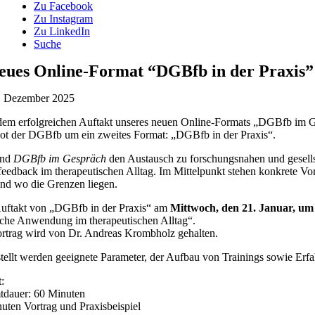
Zu Facebook
Zu Instagram
Zu LinkedIn
Suche
eues Online-Format “DGBfb in der Praxis” 
. Dezember 2025
em erfolgreichen Auftakt unseres neuen Online-Formats „DGBfb im Gesp
t der DGBfb um ein zweites Format: „DGBfb in der Praxis“.
end
DGBfb im Gespräch
den Austausch zu forschungsnahen und gesellsc
eedback im therapeutischen Alltag. Im Mittelpunkt stehen konkrete Vor
nd wo die Grenzen liegen.
ftakt von „DGBfb in der Praxis“ am
Mittwoch, den 21. Januar, um
sche Anwendung im therapeutischen Alltag“.
rtrag wird von Dr. Andreas Krombholz gehalten.
tellt werden geeignete Parameter, der Aufbau von Trainings sowie Erfa
:
dauer: 60 Minuten
uten Vortrag und Praxisbeispiel